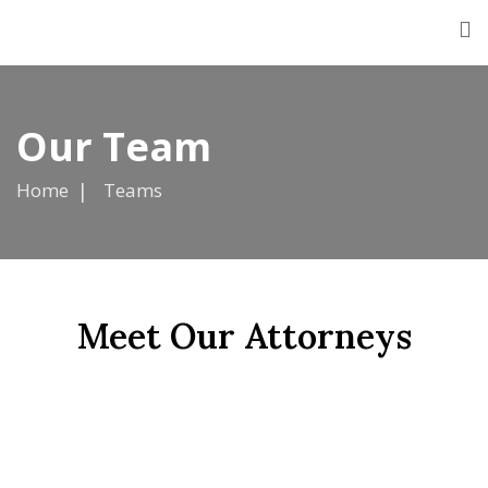
Our Team
Home
Teams
Meet Our Attorneys
Cenk Aydemir
Aile Avukatı
Seda Yılmaz
Aile Avukatı
Efe Bayık
Aile Avukatı