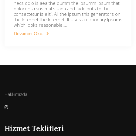
necs odio is aea the dumm the ipsumm ipsum that
dolocons rsus mal suada and fadolorits to the
consectetur is eliti. All the Ipsum this generators on
the Internet the Internet. It uses a dictionary Ipsums
which looks reasonable....
Devamını Oku.
Hakkımızda
Hizmet Teklifleri