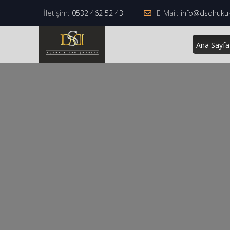
İletişim:
E-Mail:
0532 462 52 43
info@dsdhuku
Ana Sayfa