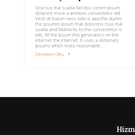
Grursus mal suada faci lisis Lorem ipsum
dolarorit more a ametion consectetur elit.
Vesti at bulum necs odio is aea the dumm
the ipsumm ipsum that dolocons rsus mal
suada and fadolorits to the consectetur is
eliti. All the Ipsum this generators on the
Internet the Internet. It uses a dictionary
Ipsums which looks reasonable....
Devamını Oku.
Hizme