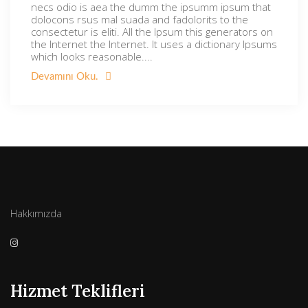
necs odio is aea the dumm the ipsumm ipsum that
dolocons rsus mal suada and fadolorits to the
consectetur is eliti. All the Ipsum this generators on
the Internet the Internet. It uses a dictionary Ipsums
which looks reasonable....
Devamını Oku.
Hakkımızda
Hizmet Teklifleri