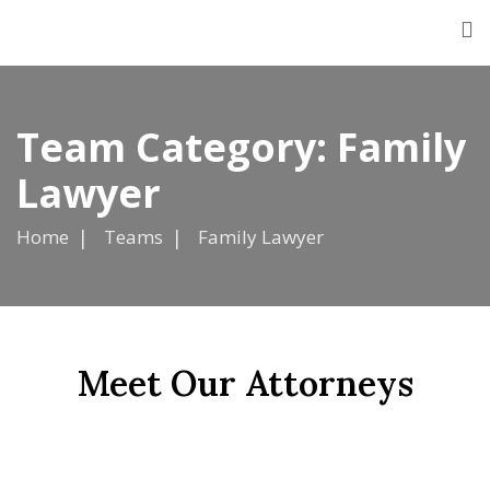
Team Category:
Family
Lawyer
Home
Teams
Family Lawyer
Meet Our Attorneys
Cenk Aydemir
Aile Avukatı
Seda Yılmaz
Aile Avukatı
Efe Bayık
Aile Avukatı